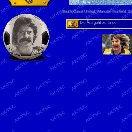
........South Coast United, Marconi Fairfield, Safe
Die Ära geht zu Ende