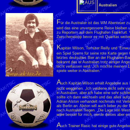
Australien
F
ür die Australier ist das WM Abenteuer z
wird das eine unvergessene Reise bleiben un
zu Reportern auf dem Flughafen Frankfurt. 
Zwischenstopp bevor es mit Quantas weiter
K
apitän Wilson, Torhüter Reilly und “Einwu
ein Spiel Sperre für seine rote Karte gegen
letztes deutsches Bier an der Flughafen-Bar
bekannt das er Australien trotz einiger An
nicht verlassen wird. „Ich möchte meinem 
spiele weiter in Australien.“
A
uch Kapitän Wilson erhält Angebote aus E
nicht weggehen. „Ich verdiene nicht sehr vi
in Australien, aber ich habe eine sehr sch
sollte ich dann wechseln und das alles aufg
Adrian Alston verhandelt nochmals mit Vertr
als Berlin an. Alston will auch lieber zu d
nach Australien fliegen. „Die Lage von West 
wäre besser für mich, werde dieses aber er
A
uch Trainer Rasic hat einige gute Angebo