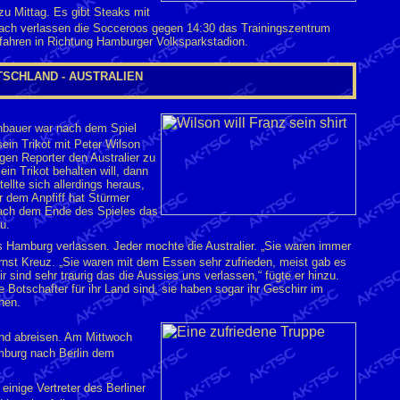
zu Mittag. Es gibt Steaks mit
ach verlassen die Socceroos gegen 14:30 das Trainingszentrum
fahren in Richtung Hamburger Volksparkstadion.
SCHLAND - AUSTRALIEN
nbauer war nach dem Spiel
sein Trikot mit Peter Wilson
gen Reporter den Australier zu
in Trikot behalten will, dann
ellte sich allerdings heraus,
r dem Anpfiff hat Stürmer
nach dem Ende des Spieles das
u.
s Hamburg verlassen. Jeder mochte die Australier. „Sie waren immer
rnst Kreuz. „Sie waren mit dem Essen sehr zufrieden, meist gab es
r sind sehr traurig das die Aussies uns verlassen,“ fügte er hinzu.
e Botschafter für ihr Land sind, sie haben sogar ihr Geschirr im
hen.
 und abreisen. Am Mittwoch
mburg nach Berlin dem
 einige Vertreter des Berliner