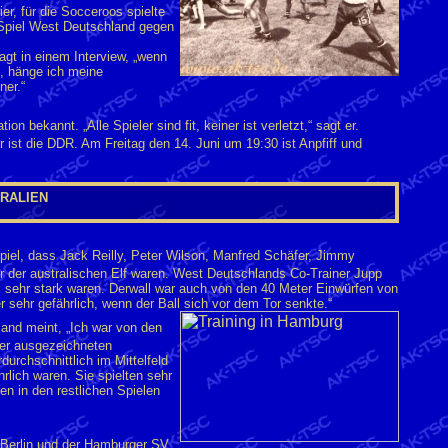
er, für die Socceroos spielte
 Spiel West Deutschland gegen
agt in einem Interview, „wenn
e, hänge ich meine
ner.“
on bekannt. „Alle Spieler sind fit, keiner ist verletzt,“ sagt er.
 ist die DDR. Am Freitag den 14. Juni um 19:30 ist Anpfiff und
TRALIEN
iel, dass Jack Reilly, Peter Wilson, Manfred Schäfer, Jimmy
r der australischen Elf waren. West Deutschlands Co-Trainer Jupp
ll sehr stark waren. Derwall war auch von den 40 Meter Einwürfen von
 sehr gefährlich, wenn der Ball sich vor dem Tor senkte.“
and meint, „Ich war von den
iner ausgezeichneten
durchschnittlich im Mittelfeld
hrlich waren. Sie spielten sehr
en in den restlichen Spielen
 Berlin und der Hamburger SV