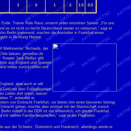
3
0
1
2
1:5
0:5
u Ende. Trainer Rale Rasic umarmt jeden einzelnen Spieler. „Für uns
d es ist nicht so leicht Deutschland wieder zu verlassen,“ sagt er
Von Berlin kommend, machen die Australier in Frankfurt einen
geht in Richtung Heimat.
rf Weltmeister” Richards, der
 Chile bekam, genießen ihr
. Keeper Jack Reillys gibt
gebote aus England und Spanien
Land etwas zurückzahlen und
ngland, aber auch er will
el Geld mit dem Fußballspielen
önes Leben dort unten, warum
eben ?“, antwortet er.
etern von Eintracht Frankfurt, sie bieten ihm einen besseren Vertrag
er Eintracht gehen, möchte aber erstmal mit der Mannschaft zurück
Berlin mitten in der DDR ist mir unheimlich, ich glaube Frankfurt
st mit meiner Familie besprechen,“ sagt er am Flughafen.
te aus der Schweiz, Österreich und Frankreich, allerdings würde er