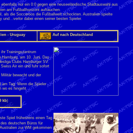
ebenfalls nur ein 0:0 gegen eine neuseeländische Stadtauswahl aus
ken am Fußballhorizont auftauchen.
l, als die Socceroos die Fußballwelt schockten. Australien spielte
 und…verlor dabei einen seiner besten Spieler.
lien - Uruguay
Auf nach Deutschland
e ihr Trainingszentrum
on Hamburg, am 10. Juni. Das
desliga Clubs Hamburger SV.
Swiss Air ein und fuhr sofort
Militär bewacht und der
al am Tag. Wenn die Spieler
 wo es hingeht.
9 kb
)
erste Spiel frühestens einen Tag
 des deutschen Büros für
s Australien zur WM gekommen