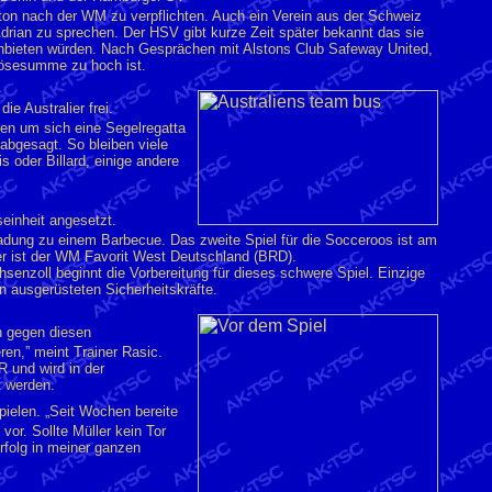
ton nach der WM zu verpflichten. Auch ein Verein aus der Schweiz
 Adrian zu sprechen. Der HSV gibt kurze Zeit später bekannt das sie
anbieten würden. Nach Gesprächen mit Alstons Club Safeway United,
lösesumme zu hoch ist.
e Australier frei.
ren um sich eine Segelregatta
 abgesagt. So bleiben viele
s oder Billard, einige andere
einheit angesetzt.
nladung zu einem Barbecue. Das zweite Spiel für die Socceroos ist am
er ist der WM Favorit West Deutschland (BRD).
senzoll beginnt die Vorbereitung für dieses schwere Spiel. Einzige
 ausgerüsteten Sicherheitskräfte.
en gegen diesen
ren,” meint Trainer Rasic.
 und wird in der
t werden.
pielen. „Seit Wochen bereite
vor. Sollte Müller kein Tor
rfolg in meiner ganzen