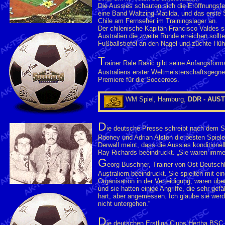
Die Aussies schauten sich die Eröffnungsfei
eine Band Waltzing Matilda, und das erste
Chile am Fernseher im Trainingslager an.
Der chilenische Kapitän Francisco Valdes s
Australien die zweite Runde erreichen sollt
Fußballstiefel an den Nagel und züchte Hüh
T
rainer Rale Rasic gibt seine Anfangsformati
Australiens erster Weltmeisterschaftsgegner
Premiere für die Socceroos.
WM Spiel, Hamburg,
DDR - AUS
D
ie deutsche Presse schreibt nach dem Sp
Rooney und Adrian Alston die besten Spiele
Derwall meint, dass die Aussies konditione
Ray Richards beeindruckt. „Sie waren immer
G
eorg Buschner, Trainer von Ost-Deutschl
Australiern beeindruckt. Sie spielten mit e
Organisation in der Verteidigung, waren über
und sie hatten einige Angriffe, die sehr gefä
hart, aber angemessen. Ich glaube sie werd
nicht untergehen.“
D
ie deutschen Erstliga Clubs Hertha BSC