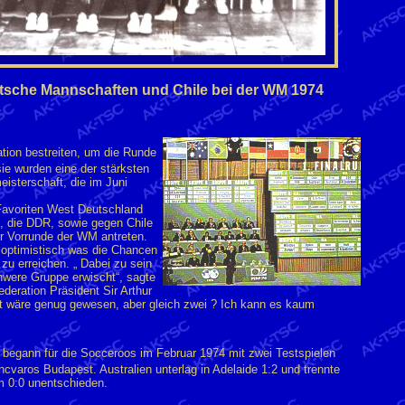
deutsche Mannschaften und Chile bei der WM 1974
ation bestreiten, um die Runde
sie wurden eine der stärksten
sterschaft, die im Juni
avoriten West Deutschland
, die DDR, sowie gegen Chile
er Vorrunde der WM antreten.
r optimistisch was die Chancen
 zu erreichen. „ Dabei zu sein
chwere Gruppe erwischt“, sagte
deration Präsident Sir Arthur
t wäre genug gewesen, aber gleich zwei ? Ich kann es kaum
t begann für die Socceroos im Februar 1974 mit zwei Testspielen
varos Budapest. Australien unterlag in Adelaide 1:2 und trennte
m 0:0 unentschieden.