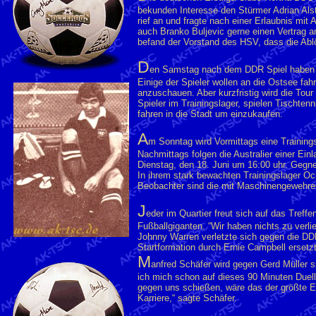
bekunden Interesse den Stürmer Adrian Als
rief an und fragte nach einer Erlaubnis mit
auch Branko Buljevic gerne einen Vertrag 
befand der Vorstand des HSV, dass die Ab
D
en Samstag nach dem DDR Spiel haben di
Einige der Spieler wollen an die Ostsee fah
anzuschauen. Aber kurzfristig wird die Tour
Spieler im Trainingslager, spielen Tischtenni
fahren in die Stadt um einzukaufen.
A
m Sonntag wird Vormittags eine Trainings
Nachmittags folgen die Australier einer Ei
Dienstag, den 18. Juni um 16:00 uhr. Gegn
In ihrem stark bewachten Trainingslager Och
Beobachter sind die mit Maschinengewehren
J
eder im Quartier freut sich auf das Treff
Fußballgiganten. “Wir haben nichts zu verlie
Johnny Warren verletzte sich gegen die DDR
Startformation durch Ernie Campbell ersetz
M
anfred Schäfer wird gegen Gerd Müller s
ich mich schon auf dieses 90 Minuten Duell 
gegen uns schießen, wäre das der größte E
Karriere,“ sagte Schäfer.