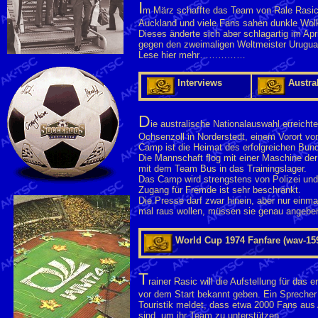
I
m März schaffte das Team von Rale Rasic 
Auckland und viele Fans sahen dunkle Wol
Dieses änderte sich aber schlagartig im Apri
gegen den zweimaligen Weltmeister Uruguay
Lese hier mehr……………
Interviews
Austra
D
ie australische Nationalauswahl erreicht
Ochsenzoll in Norderstedt, einem Vorort v
Camp ist die Heimat des erfolgreichen Bun
Die Mannschaft flog mit einer Maschine der 
mit dem Team Bus in das Trainingslager.
Das Camp wird strengstens von Polizei und 
Zugang für Fremde ist sehr beschränkt.
Die Presse darf zwar hinein, aber nur einm
mal raus wollen, müssen sie genau angeben
World Cup 1974 Fanfare (wav-15
T
rainer Rasic will die Aufstellung für das 
vor dem Start bekannt geben. Ein Sprecher
Touristik meldet, dass etwa 2000 Fans au
sind, um ihr Team zu unterstützen.