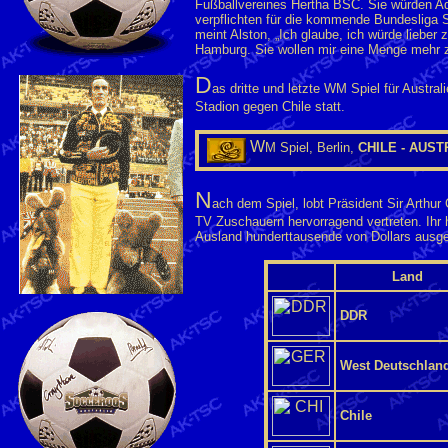
Fußballvereines Hertha BSC. Sie würden Ad
verpflichten für die kommende Bundesliga 
meint Alston, „Ich glaube, ich würde lieber
Hamburg. Sie wollen mir eine Menge mehr z
D
as dritte und letzte WM Spiel für Austra
Stadion gegen Chile statt.
W
M Spiel, Berlin,
CHILE - AUST
N
ach dem Spiel, lobt Präsident Sir Arthur
TV Zuschauern hervorragend vertreten. Ihr 
Ausland hunderttausende von Dollars ausg
Land
DDR
West Deutschlan
Chile