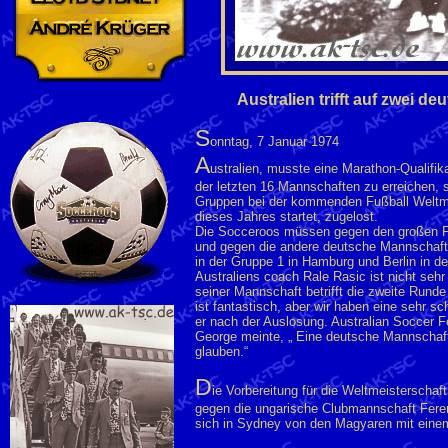
Australien trifft auf zwei 
S
onntag, 7 Januar 1974
A
ustralien, musste eine Marathon-Qualifik
der letzten 16 Mannschaften zu erreichen, 
Gruppen bei der kommenden Fußball Weltmei
dieses Jahres startet, zugelost.
Die Socceroos müssen gegen den großen F
und gegen die andere deutsche Mannschaft
in der Gruppe 1 in Hamburg und Berlin in d
Australiens coach Rale Rasic ist nicht seh
seiner Mannschaft betrifft die zweite Runde
ist fantastisch, aber wir haben eine sehr s
er nach der Auslosung. Australian Soccer Fe
George meinte, „ Eine deutsche Mannschaf
glauben.“
D
ie Vorbereitung für die Weltmeisterschaf
gegen die ungarische Clubmannschaft Ferenc
sich in Sydney von den Magyaren mit eine