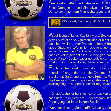
A
m Spieltag aßen die Australier um 13:00 
Salat, Orangensaft und Mineralwasser. Dan
Ochsenzoll mit ihrem Mannschaftsbus und 
WM Spiel, Hamburg,
WEST DEUT
W
est Deutschlands Kapitän Franz Becke
gegen Australien so verärgert, das er nicht 
tauschen wollte. In der Pressekonferenz fra
dieser Situation. „Wenn Herr Beckenbauer se
soll er das machen,“ antwortet Wilson. Es st
dass es keine persönlichen Gründe gab. Vo
Adrian Alston Beckenbauer gefragt, ob er 
Shirt von ihm haben kann, dieser stimmte z
F
ür ihr letztes Spiel müssen die Socceroo
freundlich,“ sagte der deutsche Chefkoch E
Steaks mit Salat und dazu viele Früchte. Wi
Die Presse schreibt, dass die Australier gut
Trainingslager Ochsenzoll selbst abgewasc
F
ür die Australier heißt es Koffer packen
nach dem Spiel fliegt das Aufgebot von Ha
Austragungsort ihres letzten Spieles.
K
urz vor diesem Match, trifft Adrian Alston