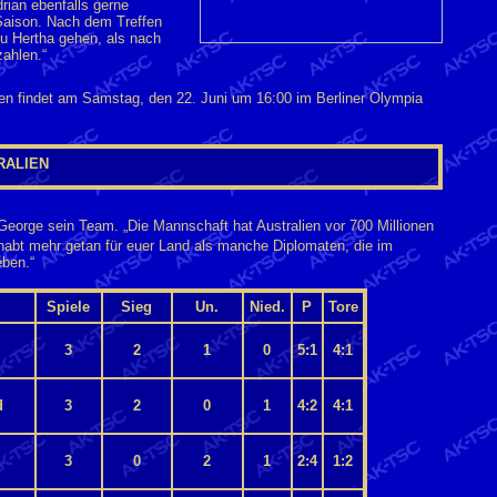
rian ebenfalls gerne
Saison. Nach dem Treffen
 zu Hertha gehen, als nach
ahlen.“
lien findet am Samstag, den 22. Juni um 16:00 im Berliner Olympia
RALIEN
 George sein Team. „Die Mannschaft hat Australien vor 700 Millionen
habt mehr getan für euer Land als manche Diplomaten, die im
eben.“
Spiele
Sieg
Un.
Nied.
P
Tore
3
2
1
0
5:1
4:1
d
3
2
0
1
4:2
4:1
3
0
2
1
2:4
1:2